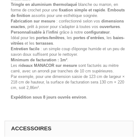
Tringle en aluminium thermolaqué
blanche ou marron, en
forme de crochet pour une
fixation simple et rapide
.
Embouts
de finition
assortis pour une esthétique soignée.
Fabrication sur mesure
: confectionné selon vos
dimensions
exactes
, prêt à poser pour s'adapter à toutes vos
ouvertures
.
Personnalisable à l'infini
grâce à notre
configurateur
.
Idéal pour les
portes-fenêtres
, les
portes d’entrées
, les
baies-
vitrées
et les
terrasses
.
Entretien facile
: un simple coup d'éponge humide et un peu de
savon doux suffisent pour le nettoyer.
Minimum de facturation : 1m²
.
Les
rideaux MANACOR
sur mesure
sont facturés au mètre
carré, avec un arrondi par tranches de 10 cm supérieures.
Par exemple, pour une dimension saisie de 123 cm de largeur ×
218 cm de hauteur, la surface de facturation sera 130 cm × 220
cm, soit 2,86m².
Expédition sous 8 jours ouvrés environ
.
ACCESSOIRES