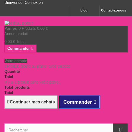
Bienvenue,
Connexion
blog
Contactez-nous
Panier:
0
Produits
0,00 €
Aucun produit
0,00 €
Total
Commander
Votre compte
Produit ajouté au panier avec succès
Quantité
Total
Il y a 1 produit dans votre panier.
Total produits
Total
Continuer mes achats
Commander