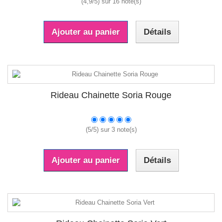
(
4,9
/
5
) sur
16
note(s)
Ajouter au panier
Détails
Rideau Chainette Soria Rouge
(
5
/
5
) sur
3
note(s)
Ajouter au panier
Détails