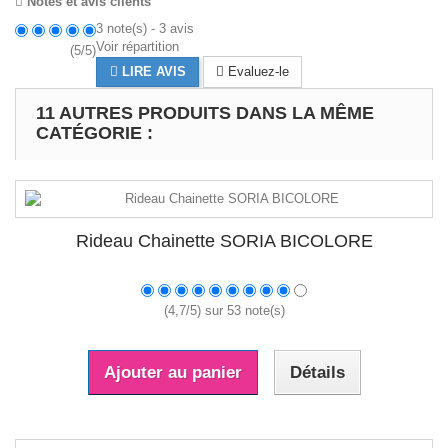
Notes et avis clients
3
note(s) -
3
avis
Voir répartition
(
5
/
5
)
LIRE AVIS
Evaluez-le
11 AUTRES PRODUITS DANS LA MÊME
CATÉGORIE :
Rideau Chainette SORIA BICOLORE
(
4,7
/
5
) sur
53
note(s)
Ajouter au panier
Détails