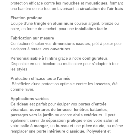
protection efficace contre les
mouches
et
moustiques
, formant
une barrière dense tout en favorisant la
circulation de l'air frais
.
Fixation pratique
Équipé d'une
tringle en aluminium
couleur argent, bronze ou
noire, en forme de crochet, pour une
installation facile
.
Fabrication sur mesure
Confectionné selon vos
dimensions exactes
, prêt à poser pour
s'adapter à toutes vos
ouvertures
.
Personnalisable à l'infini
grâce à notre
configurateur
.
Disponible en uni, bicolore ou multicolore pour s'adapter à tous
les styles.
Protection efficace toute l'année
Bénéficiez d'une protection optimale contre les
insectes
, été
comme hiver.
Applications variées
Ce rideau
est parfait pour équiper vos
portes d’entrée
,
vérandas
,
ouvertures de terrasse
,
fenêtres battantes
,
passages vers le jardin
ou encore
abris extérieurs
. Il peut
également servir de
séparation pratique
entre votre
salon
et
votre
salle à manger
, un
bureau
et une
pièce de vie
, ou même
remplacer une
porte intérieure classique
.
Polyvalent
et