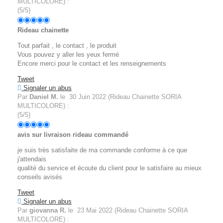
MULTICOLORE
)
:
(
5
/
5
)
Rideau chainette
Tout parfait , le contact , le produit
Vous pouvez y aller les yeux fermé
Encore merci pour le contact et les renseignements
Tweet
Signaler un abus
Par
Daniel M.
le
30 Juin 2022
(
Rideau Chainette SORIA
MULTICOLORE
)
:
(
5
/
5
)
avis sur livraison rideau commandé
je suis très satisfaite de ma commande conforme à ce que
j'attendais
qualité du service et écoute du client pour le satisfaire au mieux
conseils avisés
Tweet
Signaler un abus
Par
giovanna R.
le
23 Mai 2022
(
Rideau Chainette SORIA
MULTICOLORE
)
: