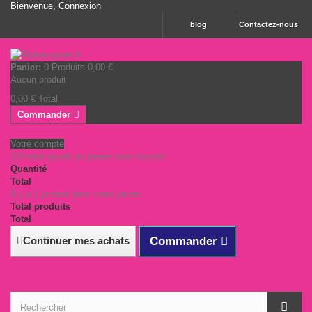
Bienvenue,
Connexion
blog
Contactez-nous
Panier:
0
Produits
0,00 €
Aucun produit
0,00 €
Total
Commander
Votre compte
Produit ajouté au panier avec succès
Quantité
Total
Il y a 1 produit dans votre panier.
Total produits
Total
Continuer mes achats
Commander