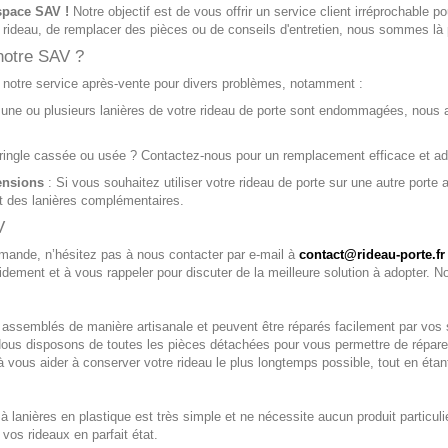
space SAV !
Notre objectif est de vous offrir un service client irréprochable 
 rideau, de remplacer des pièces ou de conseils d'entretien, nous sommes là 
notre SAV ?
 notre service après-vente pour divers problèmes, notamment :
 une ou plusieurs lanières de votre rideau de porte sont endommagées, nous
ringle cassée ou usée ? Contactez-nous pour un remplacement efficace et ad
ensions
: Si vous souhaitez utiliser votre rideau de porte sur une autre port
 et des lanières complémentaires.
V
mande, n’hésitez pas à nous contacter par e-mail à
contact@rideau-porte.fr
ement et à vous rappeler pour discuter de la meilleure solution à adopter. Not
 assemblés de manière artisanale et peuvent être réparés facilement par vos s
Nous disposons de toutes les pièces détachées pour vous permettre de réparer
à vous aider à conserver votre rideau le plus longtemps possible, tout en éta
 à lanières en plastique est très simple et ne nécessite aucun produit particu
vos rideaux en parfait état.