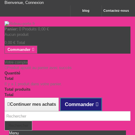
Bienvenue,
Connexion
blog
Contactez-nous
Panier:
0
Produits
0,00 €
Aucun produit
0,00 €
Total
Commander
Votre compte
Produit ajouté au panier avec succès
Quantité
Total
Il y a 1 produit dans votre panier.
Total produits
Total
Continuer mes achats
Commander
Rechercher
Menu