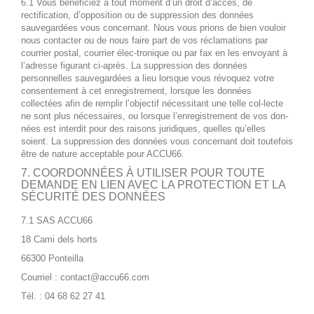
6.1 Vous bénéficiez à tout moment d’un droit d’accès, de
rectification, d’opposition ou de suppression des données
sauvegardées vous concernant. Nous vous prions de bien vouloir
nous contacter ou de nous faire part de vos réclamations par
courrier postal, courrier élec-tronique ou par fax en les envoyant à
l’adresse figurant ci-après. La suppression des données
personnelles sauvegardées a lieu lorsque vous révoquez votre
consentement à cet enregistrement, lorsque les données
collectées afin de remplir l’objectif nécessitant une telle col-lecte
ne sont plus nécessaires, ou lorsque l’enregistrement de vos don-
nées est interdit pour des raisons juridiques, quelles qu’elles
soient. La suppression des données vous concernant doit toutefois
être de nature acceptable pour ACCU66.
7. COORDONNÉES À UTILISER POUR TOUTE
DEMANDE EN LIEN AVEC LA PROTECTION ET LA
SÉCURITÉ DES DONNÉES
7.1 SAS ACCU66
18 Cami dels horts
66300 Ponteilla
Courriel :
contact@accu66.com
Tél. : 04 68 62 27 41