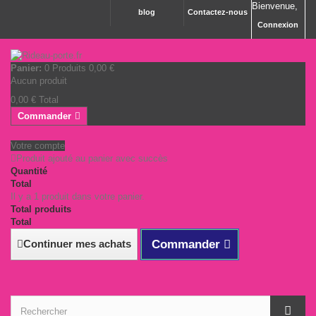
Bienvenue,
blog
Contactez-nous
Connexion
Panier:
0
Produits
0,00 €
Aucun produit
0,00 €
Total
Commander
Votre compte
Produit ajouté au panier avec succès
Quantité
Total
Il y a 1 produit dans votre panier.
Total produits
Total
Continuer mes achats
Commander